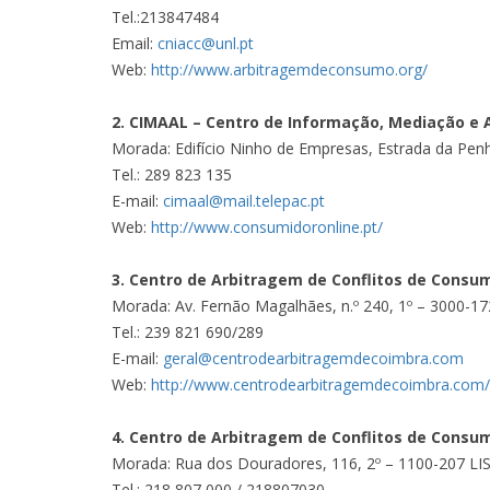
Tel.:213847484
Email:
cniacc@unl.pt
Web:
http://www.arbitragemdeconsumo.org/
2. CIMAAL – Centro de Informação, Mediação e 
Morada: Edifício Ninho de Empresas, Estrada da Pen
Tel.: 289 823 135
E-mail:
cimaal@mail.telepac.pt
Web:
http://www.consumidoronline.pt/
3. Centro de Arbitragem de Conflitos de Consum
Morada: Av. Fernão Magalhães, n.º 240, 1º – 3000-
Tel.: 239 821 690/289
E-mail:
geral@centrodearbitragemdecoimbra.com
Web:
http://www.centrodearbitragemdecoimbra.com/
4. Centro de Arbitragem de Conflitos de Consu
Morada: Rua dos Douradores, 116, 2º – 1100-207 L
Tel.: 218 807 000 / 218807030