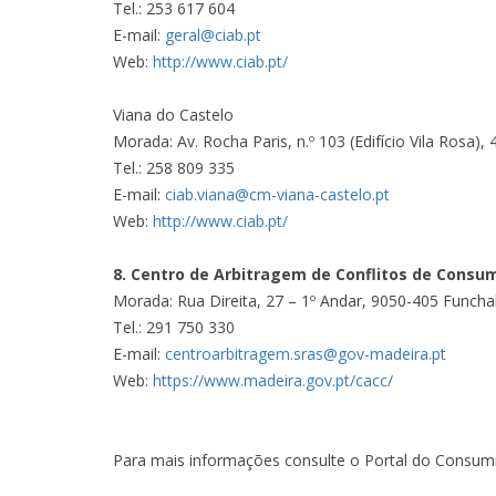
Tel.: 253 617 604
E-mail:
geral@ciab.pt
Web:
http://www.ciab.pt/
Viana do Castelo
Morada: Av. Rocha Paris, n.º 103 (Edifício Vila Rosa),
Tel.: 258 809 335
E-mail:
ciab.viana@cm-viana-castelo.pt
Web:
http://www.ciab.pt/
8. Centro de Arbitragem de Conflitos de Cons
Morada: Rua Direita, 27 – 1º Andar, 9050-405 Funcha
Tel.: 291 750 330
E-mail:
centroarbitragem.sras@gov-madeira.pt
Web:
https://www.madeira.gov.pt/cacc/
Para mais informações consulte o Portal do Consu