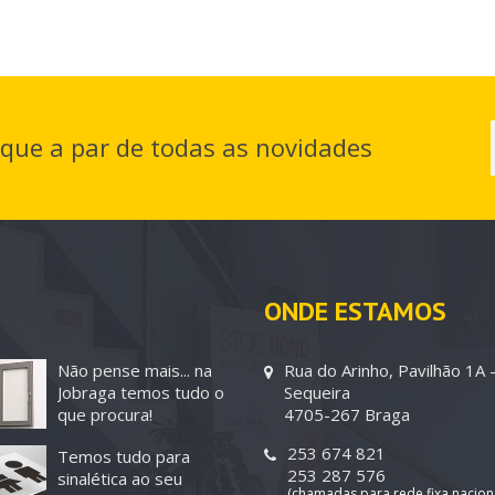
ique a par de todas as novidades
ONDE ESTAMOS
Não pense mais... na
Rua do Arinho, Pavilhão 1A 
Jobraga temos tudo o
Sequeira
que procura!
4705-267 Braga
253 674 821
Temos tudo para
253 287 576
sinalética ao seu
(chamadas para rede fixa nacion