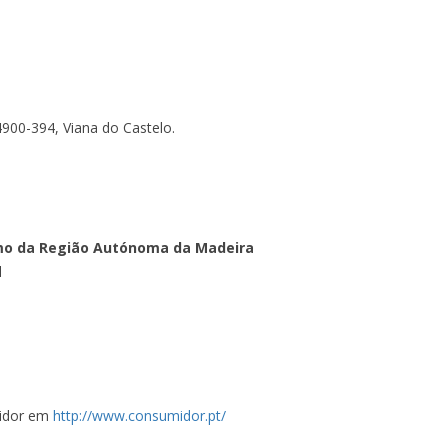
 4900-394, Viana do Castelo.
umo da Região Autónoma da Madeira
l
midor em
http://www.consumidor.pt/