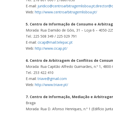
E-mail:
juridico@centroarbitragemlisboa.pt;director@c
Web:
http://www.centroarbitragemlisboa.pt/
5. Centro de Informação de Consumo e Arbitra
Morada: Rua Damião de Góis, 31 – Loja 6 – 4050-22
Tel.: 225 508 349 / 225 029 791
E-mail:
cicap@mail.telepac.pt
Web:
http://www.cicap.pt/
6. Centro de Arbitragem de Conflitos de Consum
Morada: Rua Capitão Alfredo Guimarães, n.º 1, 4800
Tel.: 253 422 410
E-mail:
triave@gmail.com
Web:
http://www.triave.pt/
7. Centro de Informação, Mediação e Arbitrage
Braga
Morada: Rua D. Afonso Henriques, n.º 1 (Edifício Junt