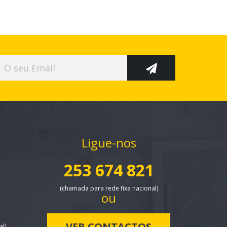
Ligue-nos
253 674 821
-
(chamada para rede fixa nacional)
ou
VER CONTACTOS
al)