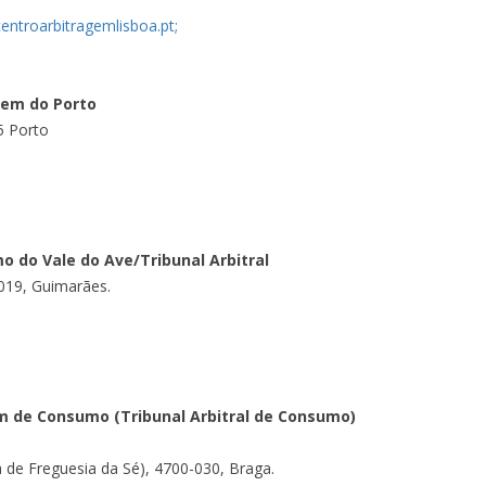
entroarbitragemlisboa.pt;
gem do Porto
5 Porto
o do Vale do Ave/Tribunal Arbitral
-019, Guimarães.
m de Consumo (Tribunal Arbitral de Consumo)
a de Freguesia da Sé), 4700-030, Braga.